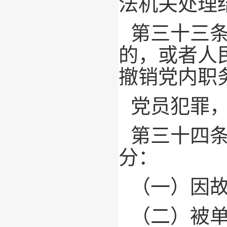
法机关处理
第三十三条
的，或者人
撤销党内职
党员犯罪
第三十四条
分：
（一）因
（二）被