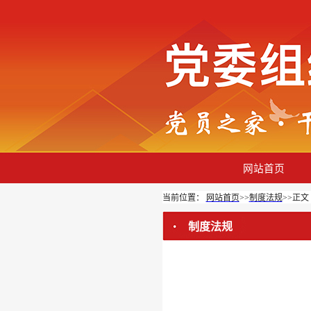
网站首页
当前位置：
网站首页
>>
制度法规
>>
正文
制度法规