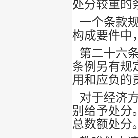
处分较重的
一个条款
构成要件中
第二十六条
条例另有规
用和应负的
对于经济
别给予处分
总数额处分