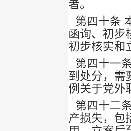
者。
第四十条 
函询、初步
初步核实和
第四十一条
到处分，需
例关于党外
第四十二条
产损失，包
用。立案后