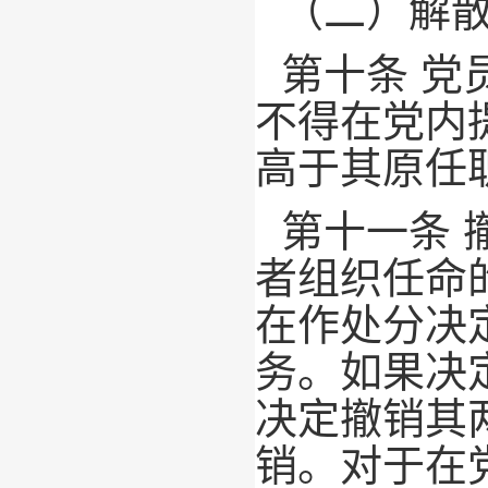
（二）解
第十条 党
不得在党内
高于其原任
第十一条 
者组织任命
在作处分决
务。如果决
决定撤销其
销。对于在