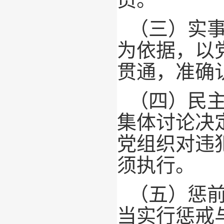
（三）实
为依据，以
贯通，准确
（四）民
集体讨论决
党组织对违
须执行。
（五）惩
当实行惩戒