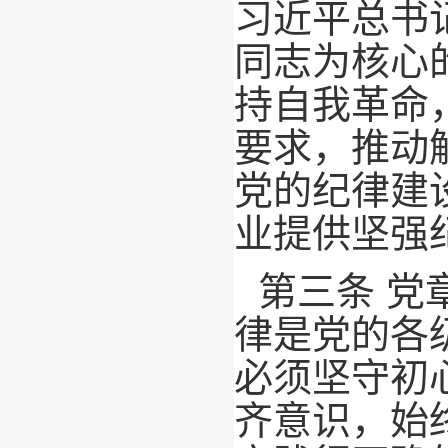
习近平总书
同志为核心
持自我革命
要求，推动
党的纪律建
业提供坚强
第三条 党
律是党的各
必须坚守初
齐意识，始