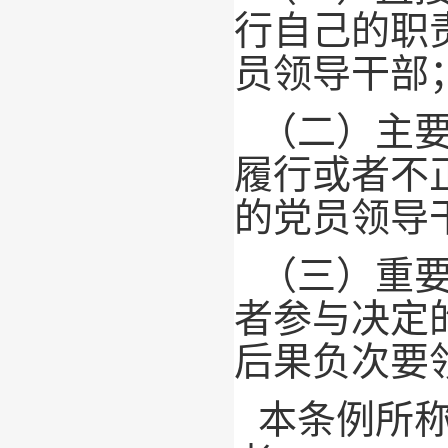
行自己的职
员领导干部
（二）主
履行或者不
的党员领导
（三）重
者参与决定
后果负次要
本条例所