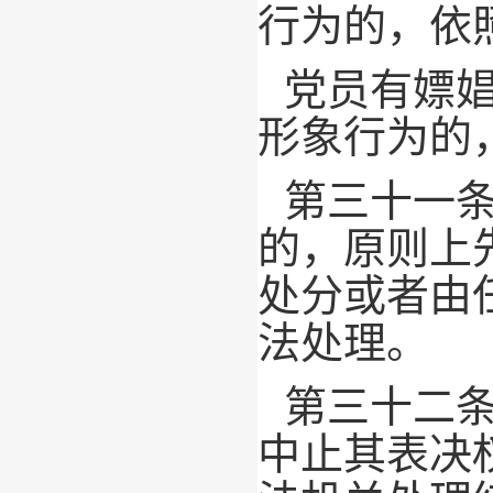
行为的，依
党员有嫖
形象行为的
第三十一条
的，原则上
处分或者由
法处理。
第三十二条
中止其表决