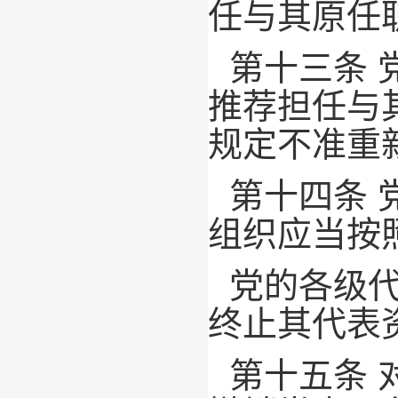
任与其原任
第十三条 
推荐担任与
规定不准重
第十四条 
组织应当按
党的各级
终止其代表
第十五条 